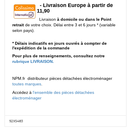
92X5483