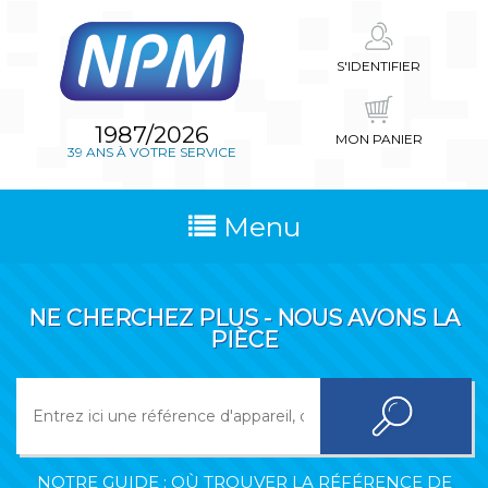
S'IDENTIFIER
1987/2026
MON PANIER
39 ANS À VOTRE SERVICE
Menu
NE CHERCHEZ PLUS - NOUS AVONS LA
PIÈCE
NOTRE GUIDE : OÙ TROUVER LA RÉFÉRENCE DE