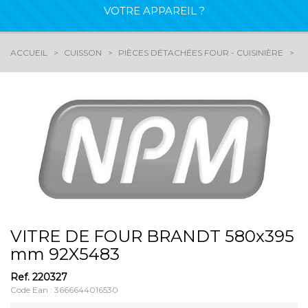
VOTRE APPAREIL ?
ACCUEIL
CUISSON
PIÈCES DÉTACHÉES FOUR - CUISINIÈRE
P
VITRE DE FOUR BRANDT 580x395
mm 92X5483
Ref.
220327
Code Ean : 3666644016530