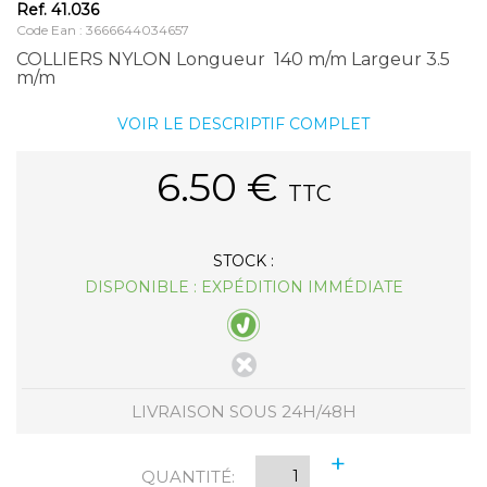
Ref.
41.036
Code Ean : 3666644034657
COLLIERS NYLON Longueur 140 m/m Largeur 3.5
m/m
VOIR LE DESCRIPTIF COMPLET
6.50
€
TTC
STOCK :
DISPONIBLE : EXPÉDITION IMMÉDIATE
LIVRAISON SOUS 24H/48H
+
QUANTITÉ: