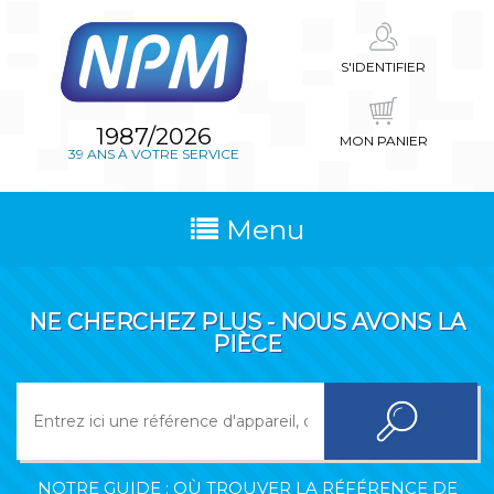
S'IDENTIFIER
1987/2026
MON PANIER
39 ANS À VOTRE SERVICE
Menu
NE CHERCHEZ PLUS - NOUS AVONS LA
PIÈCE
NOTRE GUIDE : OÙ TROUVER LA RÉFÉRENCE DE