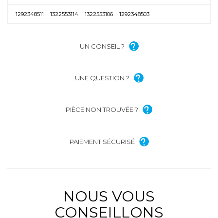
1292348511
1322553114
1322553106
1292348503
UN CONSEIL ?
UNE QUESTION ?
PIÈCE NON TROUVÉE ?
PAIEMENT SÉCURISÉ
NOUS VOUS
CONSEILLONS