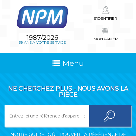
S'IDENTIFIER
1987/2026
MON PANIER
39 ANS À VOTRE SERVICE
Menu
NE CHERCHEZ PLUS - NOUS AVONS LA
PIÈCE
NOTRE GUIDE : OÙ TROUVER LA RÉFÉRENCE DE