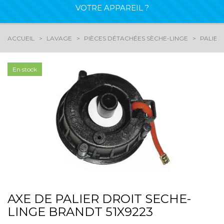
VOTRE APPAREIL ?
ACCUEIL
LAVAGE
PIÈCES DÉTACHÉES SÈCHE-LINGE
PALIER
En stock
AXE DE PALIER DROIT SECHE-
LINGE BRANDT 51X9223