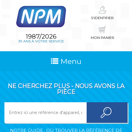
S'IDENTIFIER
1987/2026
MON PANIER
39 ANS À VOTRE SERVICE
Menu
NE CHERCHEZ PLUS - NOUS AVONS LA
PIÈCE
NOTRE GUIDE : OÙ TROUVER LA RÉFÉRENCE DE