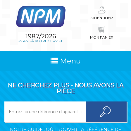
S'IDENTIFIER
1987/2026
MON PANIER
39 ANS À VOTRE SERVICE
Menu
NE CHERCHEZ PLUS - NOUS AVONS LA
PIÈCE
NOTRE GUIDE : OÙ TROUVER LA RÉFÉRENCE DE