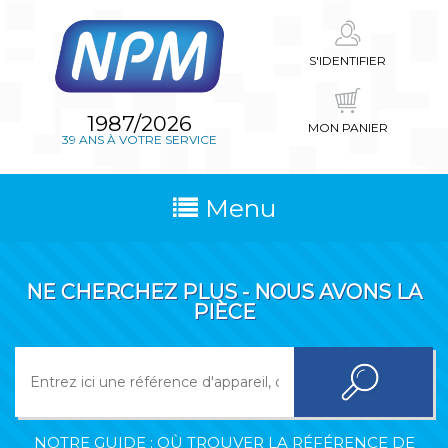
S'IDENTIFIER
1987/2026
MON PANIER
39 ANS À VOTRE SERVICE
Menu
NE CHERCHEZ PLUS - NOUS AVONS LA
PIÈCE
NOTRE GUIDE : OÙ TROUVER LA RÉFÉRENCE DE