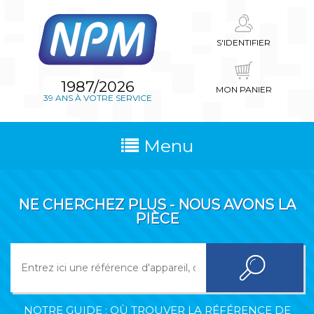
S'IDENTIFIER
1987/2026
MON PANIER
39 ANS À VOTRE SERVICE
Menu
NE CHERCHEZ PLUS - NOUS AVONS LA
PIÈCE
NOTRE GUIDE : OÙ TROUVER LA RÉFÉRENCE DE