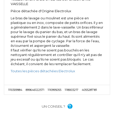
VAISSELLE
Pièce détachée d'Origine Electrolux
Le bras de lavage ou moulinet est une pièce en
plastique ou en inox, composée de petits orifices. Il y en
a généralement 2 dans le lave-vaisselle. Un bras inférieur
pour le lavage du panier du bas, et un bras de lavage
supérieur fixé sous le panier du haut. Ils sont alimentés
en eau par la pompe de cyclage. Par la force de l’eau,
ils tournent et aspergent la vaisselle.
Il faut vérifier qu'ils ne soient pas bouchés en les
nettoyant régulièrement et contrôler qu'il n'y ait pas de
jeu excessif ou qu'ils ne soient pas bloqués. Le cas
échéant, il convient de les remplacer facilement.
Toutes les pièces détachées Electrolux
1110309984
899646122571
1110995055
1118003217
4055287181
UN CONSEIL ?