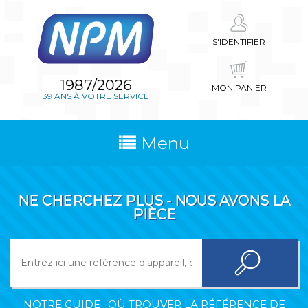
S'IDENTIFIER
1987/2026
MON PANIER
39 ANS À VOTRE SERVICE
Menu
NE CHERCHEZ PLUS - NOUS AVONS LA
PIÈCE
NOTRE GUIDE : OÙ TROUVER LA RÉFÉRENCE DE