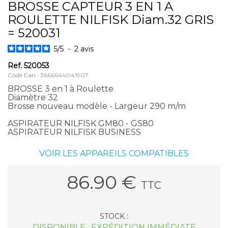
BROSSE CAPTEUR 3 EN 1 A
ROULETTE NILFISK Diam.32 GRIS
= 520031
5
/
5
-
2
avis
Ref.
520053
Code Ean : 3666644041907
BROSSE 3 en 1 à Roulette
Diamètre 32
Brosse nouveau modèle - Largeur 290 m/m
ASPIRATEUR NILFISK GM80 - GS80
ASPIRATEUR NILFISK BUSINESS
VOIR LES APPAREILS COMPATIBLES
86.90
€
TTC
STOCK :
DISPONIBLE : EXPÉDITION IMMÉDIATE