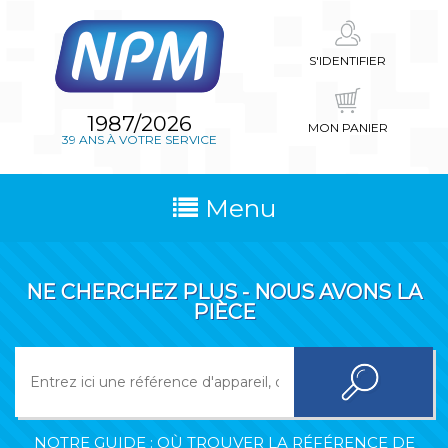
S'IDENTIFIER
1987/2026
MON PANIER
39 ANS À VOTRE SERVICE
Menu
NE CHERCHEZ PLUS - NOUS AVONS LA
PIÈCE
NOTRE GUIDE : OÙ TROUVER LA RÉFÉRENCE DE