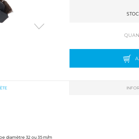
STOCK
QUANT
A
ÈTE
INFOR
 tube diamètre 32 ou 35 m/m