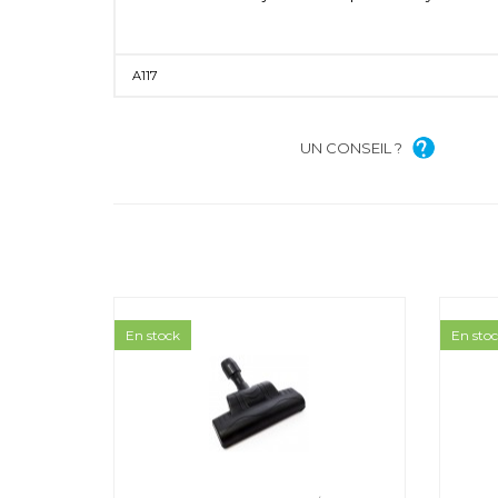
A117
UN CONSEIL ?
En stock
En sto