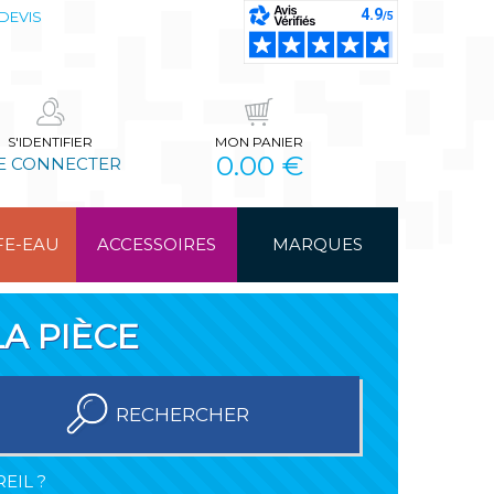
DEVIS
S'IDENTIFIER
MON PANIER
0.00 €
E CONNECTER
FE-EAU
ACCESSOIRES
MARQUES
A PIÈCE
RECHERCHER
EIL ?