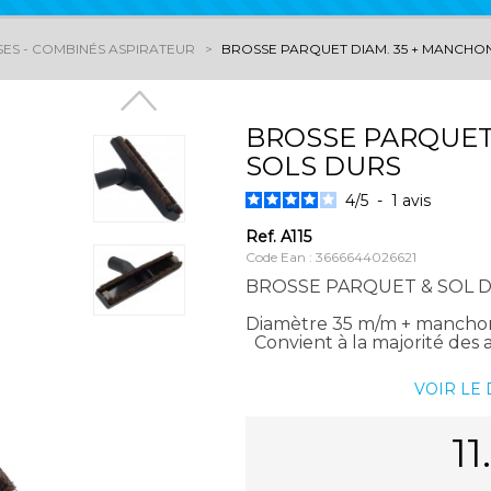
ES - COMBINÉS ASPIRATEUR
BROSSE PARQUET DIAM. 35 + MANCHON
BROSSE PARQUET 
SOLS DURS
4
/
5
-
1
avis
Ref.
A115
Code Ean : 3666644026621
BROSSE PARQUET & SOL D
Diamètre 35 m/m + manch
Convient à la majorité des a
VOIR LE
11