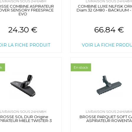
LIVRAISON SOUS 24H/48H
LIVRAISON SOUS 24H/48
SSE COMBINE ASPIRATEUR
COMBINE LUXE NILFISK ORI
VER SENSORY FREESPACE
Diam.32 GM80 - BACKUUM -
EVO
24.30 €
66.84 €
OIR LA FICHE PRODUIT
VOIR LA FICHE PRODU
ck
En stock
LIVRAISON SOUS 24H/48H
LIVRAISON SOUS 24H/48
ROSSE SOL DUR Origine
BROSSE PARQUET SOFT C
PIRATEUR MIELE TWISTER-3
ASPIRATEUR ROWENTA