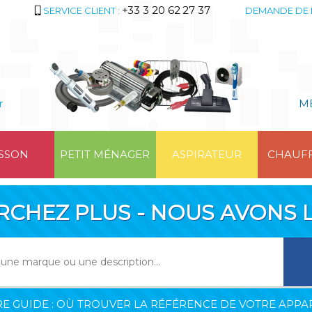
+33 3 20 62 27 37
SERVICE CLIENT :
DEMANDE DE 
r
M
SSON
PETIT MÉNAGER
ASPIRATEUR
CHAUF
RCHEZ PLUS - NOUS AVONS L
E GUIDE : OÙ TROUVER LA RÉFÉRENCE DE VOTRE APPAR