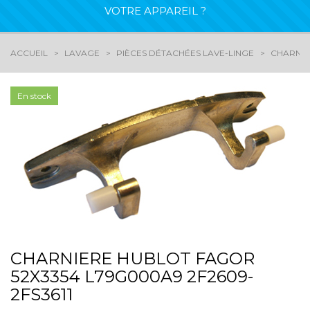
VOTRE APPAREIL ?
ACCUEIL
LAVAGE
PIÈCES DÉTACHÉES LAVE-LINGE
CHARNIÈ
En stock
CHARNIERE HUBLOT FAGOR
52X3354 L79G000A9 2F2609-
2FS3611