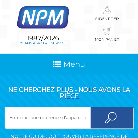
S'IDENTIFIER
1987/2026
MON PANIER
39 ANS À VOTRE SERVICE
Menu
NE CHERCHEZ PLUS - NOUS AVONS LA
PIÈCE
NOTRE GUIDE : OÙ TROUVER LA RÉFÉRENCE DE