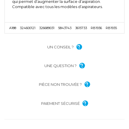
qui permet d’augmenter la surface d’aspiration.
Compatible avec tous les modèles d’aspirateurs.
A188
324600121
326689031
5843743
3615733
RB1936
RB1935
UN CONSEIL ?
UNE QUESTION ?
PIÈCE NON TROUVÉE ?
PAIEMENT SÉCURISÉ