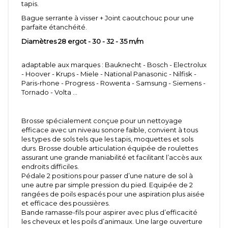
tapis.
Bague serrante à visser + Joint caoutchouc pour une
parfaite étanchéité.
Diamètres 28 ergot - 30 - 32 - 35 m/m
adaptable aux marques : Bauknecht - Bosch - Electrolux
- Hoover - Krups - Miele - National Panasonic - Nilfisk -
Paris-rhone - Progress - Rowenta - Samsung - Siemens -
Tornado - Volta ...
Brosse spécialement conçue pour un nettoyage
efficace avec un niveau sonore faible, convient à tous
les types de sols tels que les tapis, moquettes et sols
durs. Brosse double articulation équipée de roulettes
assurant une grande maniabilité et facilitant l’accès aux
endroits difficiles.
Pédale 2 positions pour passer d’une nature de sol à
une autre par simple pression du pied. Equipée de 2
rangées de poils espacés pour une aspiration plus aisée
et efficace des poussières.
Bande ramasse-fils pour aspirer avec plus d’efficacité
les cheveux et les poils d’animaux. Une large ouverture