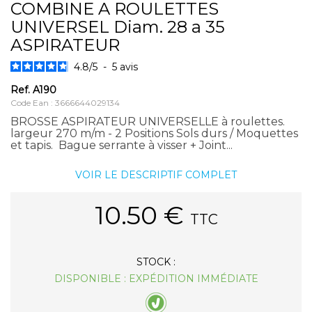
COMBINE A ROULETTES
UNIVERSEL Diam. 28 a 35
ASPIRATEUR
4.8
/
5
-
5
avis
Ref.
A190
Code Ean : 3666644029134
BROSSE ASPIRATEUR UNIVERSELLE à roulettes.
largeur 270 m/m - 2 Positions Sols durs / Moquettes
et tapis. Bague serrante à visser + Joint...
VOIR LE DESCRIPTIF COMPLET
10.50
€
TTC
STOCK :
DISPONIBLE : EXPÉDITION IMMÉDIATE