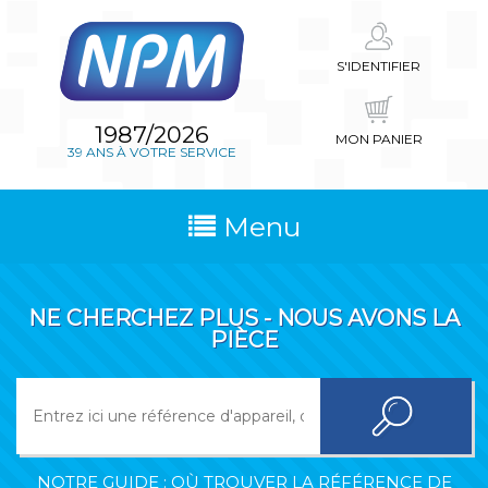
S'IDENTIFIER
1987/2026
MON PANIER
39 ANS À VOTRE SERVICE
Menu
NE CHERCHEZ PLUS - NOUS AVONS LA
PIÈCE
NOTRE GUIDE : OÙ TROUVER LA RÉFÉRENCE DE