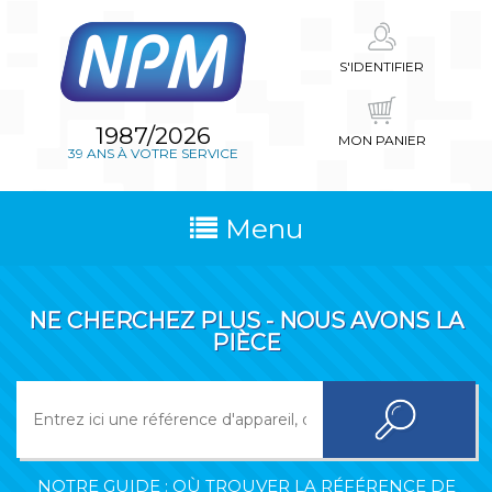
S'IDENTIFIER
1987/2026
MON PANIER
39 ANS À VOTRE SERVICE
Menu
NE CHERCHEZ PLUS - NOUS AVONS LA
PIÈCE
NOTRE GUIDE : OÙ TROUVER LA RÉFÉRENCE DE