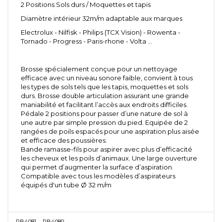
2 Positions Sols durs / Moquettes et tapis
Diamètre intérieur 32m/m adaptable aux marques
Electrolux - Nilfisk - Philips (TCX Vision) - Rowenta -
Tornado - Progress - Paris-rhone - Volta ...
Brosse spécialement conçue pour un nettoyage
efficace avec un niveau sonore faible, convient à tous
les types de sols tels que les tapis, moquettes et sols
durs. Brosse double articulation assurant une grande
maniabilité et facilitant l’accès aux endroits difficiles.
Pédale 2 positions pour passer d’une nature de sol à
une autre par simple pression du pied. Equipée de 2
rangées de poils espacés pour une aspiration plus aisée
et efficace des poussières.
Bande ramasse-fils pour aspirer avec plus d’efficacité
les cheveux et les poils d’animaux. Une large ouverture
qui permet d’augmenter la surface d’aspiration.
Compatible avec tous les modèles d’aspirateurs
équipés d'un tube Ø 32 m/m
RB4081
RB4080