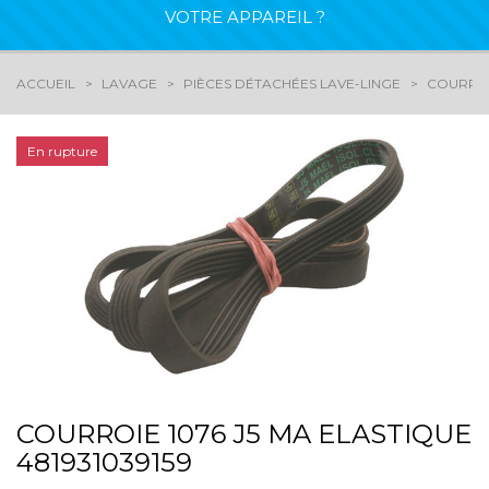
VOTRE APPAREIL ?
ACCUEIL
LAVAGE
PIÈCES DÉTACHÉES LAVE-LINGE
COURROI
En rupture
COURROIE 1076 J5 MA ELASTIQUE
481931039159