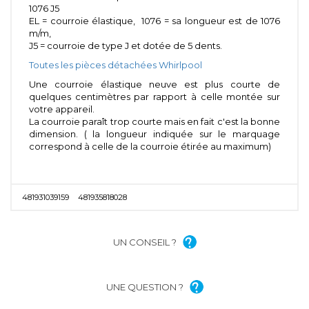
1076 J5
EL = courroie élastique, 1076 = sa longueur est de 1076
m/m,
J5 = courroie de type J et dotée de 5 dents.
Toutes les pièces détachées Whirlpool
Une courroie élastique neuve est plus courte de
quelques centimètres par rapport à celle montée sur
votre appareil.
La courroie paraît trop courte mais en fait c'est la bonne
dimension. ( la longueur indiquée sur le marquage
correspond à celle de la courroie étirée au maximum)
481931039159
481935818028
UN CONSEIL ?
UNE QUESTION ?