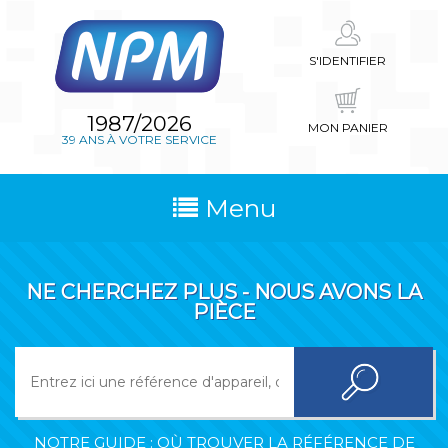
S'IDENTIFIER
1987/2026
MON PANIER
39 ANS À VOTRE SERVICE
Menu
NE CHERCHEZ PLUS - NOUS AVONS LA
PIÈCE
NOTRE GUIDE : OÙ TROUVER LA RÉFÉRENCE DE