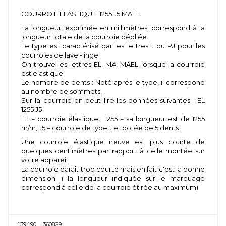
COURROIE ELASTIQUE 1255 J5 MAEL
La longueur, exprimée en millimètres, correspond à la
longueur totale de la courroie dépliée.
Le type est caractérisé par les lettres J ou PJ pour les
courroies de lave -linge.
On trouve les lettres EL, MA, MAEL lorsque la courroie
est élastique.
Le nombre de dents : Noté après le type, il correspond
au nombre de sommets.
Sur la courroie on peut lire les données suivantes : EL
1255 J5
EL = courroie élastique, 1255 = sa longueur est de 1255
m/m, J5 = courroie de type J et dotée de 5 dents.
Une courroie élastique neuve est plus courte de
quelques centimètres par rapport à celle montée sur
votre appareil.
La courroie paraît trop courte mais en fait c'est la bonne
dimension. ( la longueur indiquée sur le marquage
correspond à celle de la courroie étirée au maximum)
439490
360829