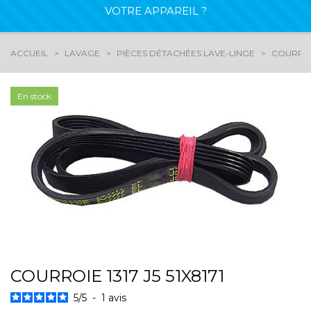
VOTRE APPAREIL ?
ACCUEIL
LAVAGE
PIÈCES DÉTACHÉES LAVE-LINGE
COURROI
En stock
COURROIE 1317 J5 51X8171
5
/
5
-
1
avis