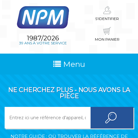
S'IDENTIFIER
1987/2026
MON PANIER
39 ANS À VOTRE SERVICE
Menu
NE CHERCHEZ PLUS - NOUS AVONS LA
PIÈCE
NOTRE GUIDE : OÙ TROUVER LA RÉFÉRENCE DE