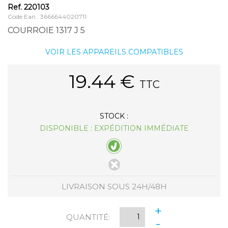
Ref.
220103
Code Ean : 3666644020711
COURROIE 1317 J 5
VOIR LES APPAREILS COMPATIBLES
19.44
€
TTC
STOCK :
DISPONIBLE : EXPÉDITION IMMÉDIATE
LIVRAISON SOUS 24H/48H
+
QUANTITÉ:
-