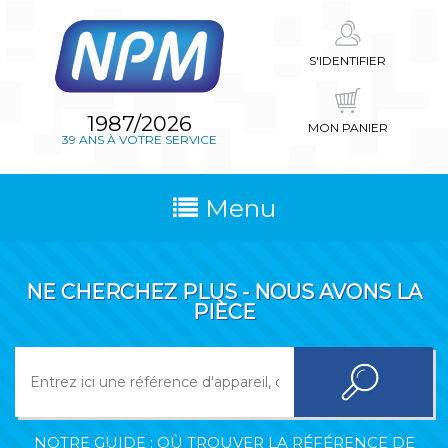
S'IDENTIFIER
1987/2026
MON PANIER
39 ANS À VOTRE SERVICE
Menu
NE CHERCHEZ PLUS - NOUS AVONS LA
PIÈCE
NOTRE GUIDE : OÙ TROUVER LA RÉFÉRENCE DE