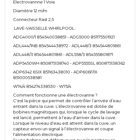
Electrovannne 1 Voie
Diamètre 12 m/m
Connecteur Rast 2,5
LAVE-VAISSELLE WHIRLPOOL :
ADG4000/1 854540038851 - ADG5000 851175501921
ADL444/1NB 854544438972 - ADL448/3 854544801861
ADL448/3 854544801861 - ADL558/3 854555801871
ADP5450WH 850875138740 - ADP5555SL 850875138362
ADP6342 6SIX 851163438010 - ADP606F/IX
851000538581
W74/4 854274338530 - W75/4
Comment fonctionne une électrovanne ?
C'est la pièce qui permet de contrôler l’arrivée d’eau
entrant dans la cuve. L’électrovanne est dotée de
bobines magnétiques qui, lorsque le cycle de lavage
est lancé, permettent à l’eau d'arriver dans la cuve.
Lorsque le niveau d’eau est atteint dans la cuve, un
capteur envoi un signal à l’électrovanne et coupe
l'alimentation électrique.
Si une bobine est défectueuse ou si le pointeau se