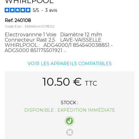
WHIRLPOOL
5
/
5
-
3
avis
Ref.
240108
Code Ean : 3666644001802
Electrovannne 1 Voie Diamètre 12 m/m
Connecteur Rast 2,5 LAVE-VAISSELLE
WHIRLPOOL : ADG4000/1 854540038851 -
ADG5000 851175501921 ...
VOIR LES APPAREILS COMPATIBLES
10.50
€
TTC
STOCK :
DISPONIBLE : EXPÉDITION IMMÉDIATE