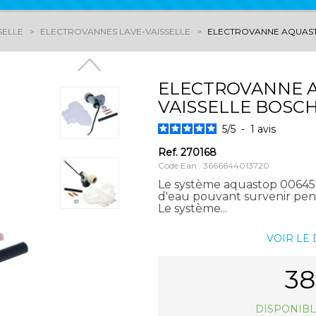
SELLE
ELECTROVANNES LAVE-VAISSELLE
ELECTROVANNE AQUAST
ELECTROVANNE A
VAISSELLE BOSC
5
/
5
-
1
avis
Ref.
270168
Code Ean : 3666644013720
Le système aquastop 0064570
d'eau pouvant survenir pend
Le système...
VOIR LE
38
DISPONIBL