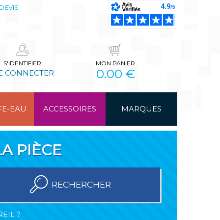
DEVIS
S'IDENTIFIER
MON PANIER
0.00 €
E CONNECTER
FE-EAU
ACCESSOIRES
MARQUES
A PIÈCE
RECHERCHER
EIL ?