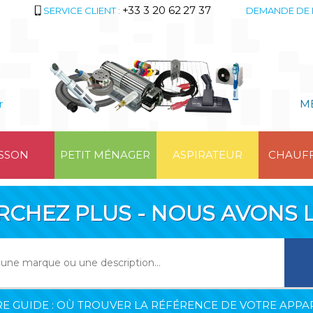
+33 3 20 62 27 37
SERVICE CLIENT :
DEMANDE DE 
r
M
SSON
PETIT MÉNAGER
ASPIRATEUR
CHAUF
RCHEZ PLUS - NOUS AVONS L
E GUIDE : OÙ TROUVER LA RÉFÉRENCE DE VOTRE APPAR