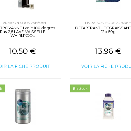
LIVRAISON SOUS 24H/48H
LIVRAISON SOUS 24H/48
TROVANNE 1 voie 180 degres
DETARTRANT - DEGRAISSANT
Rast2,5 LAVE-VAISSELLE
12 x 50g
WHIRLPOOL
10.50 €
13.96 €
OIR LA FICHE PRODUIT
VOIR LA FICHE PRODU
ck
En stock