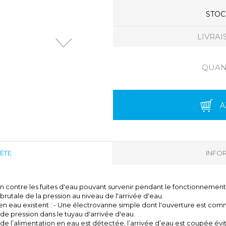
STOCK
LIVRAI
QUANT
A
ÈTE
INFOR
contre les fuites d'eau pouvant survenir pendant le fonctionnement d
rutale de la pression au niveau de l'arrivée d'eau.
en eau existent : - Une électrovanne simple dont l'ouverture est co
de pression dans le tuyau d'arrivée d'eau.
n de l’alimentation en eau est détectée, l’arrivée d’eau est coupée év