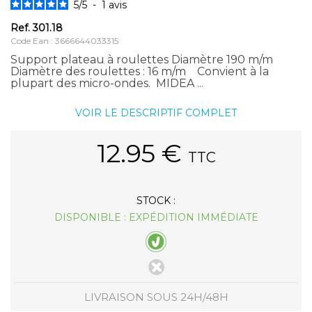
5
/
5
-
1
avis
Ref.
301.18
Code Ean : 3666644033315
Support plateau à roulettes Diamètre 190 m/m
Diamètre des roulettes : 16 m/m Convient à la
plupart des micro-ondes. MIDEA ...
VOIR LE DESCRIPTIF COMPLET
12.95
€
TTC
STOCK :
DISPONIBLE : EXPÉDITION IMMÉDIATE
LIVRAISON SOUS 24H/48H