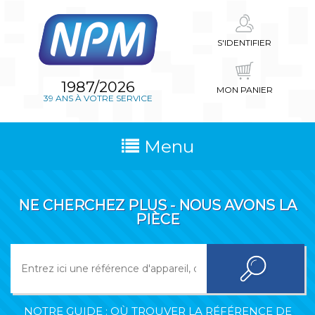
S'IDENTIFIER
1987/2026
MON PANIER
39 ANS À VOTRE SERVICE
Menu
NE CHERCHEZ PLUS - NOUS AVONS LA
PIÈCE
NOTRE GUIDE : OÙ TROUVER LA RÉFÉRENCE DE