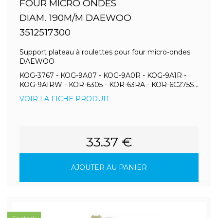
FOUR MICRO ONDES
DIAM. 190M/M DAEWOO
3512517300
Support plateau à roulettes pour four micro-ondes
DAEWOO
KOG-3767 - KOG-9A07 - KOG-9A0R - KOG-9A1R -
KOG-9A1RW - KOR-6305 - KOR-63RA - KOR-6C275S...
VOIR LA FICHE PRODUIT
33.37 €
AJOUTER AU PANIER