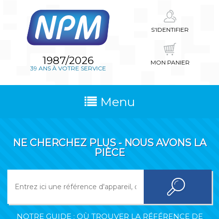
S'IDENTIFIER
1987/2026
MON PANIER
39 ANS À VOTRE SERVICE
Menu
NE CHERCHEZ PLUS - NOUS AVONS LA
PIÈCE
NOTRE GUIDE : OÙ TROUVER LA RÉFÉRENCE DE