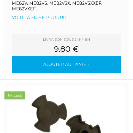
ME82V, ME82VS, ME82VSX, ME82VSXXEF,
ME82VXEF,...
VOIR LA FICHE PRODUIT
LIVRAISON SOUS 24H/48H
9.80 €
AJOUTER AU PANIER
En stock