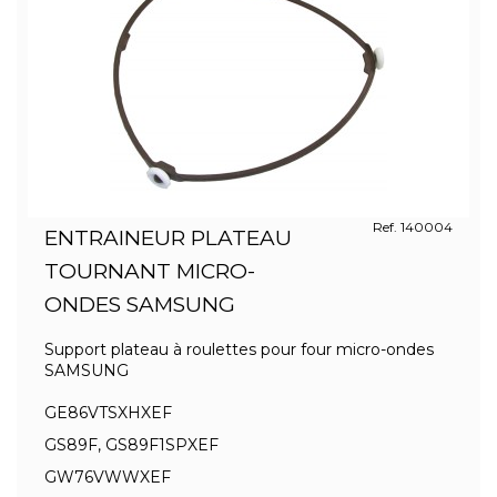
Ref. 140004
ENTRAINEUR PLATEAU
TOURNANT MICRO-
ONDES SAMSUNG
Support plateau à roulettes pour four micro-ondes
SAMSUNG
GE86VTSXHXEF
GS89F, GS89F1SPXEF
GW76VWWXEF