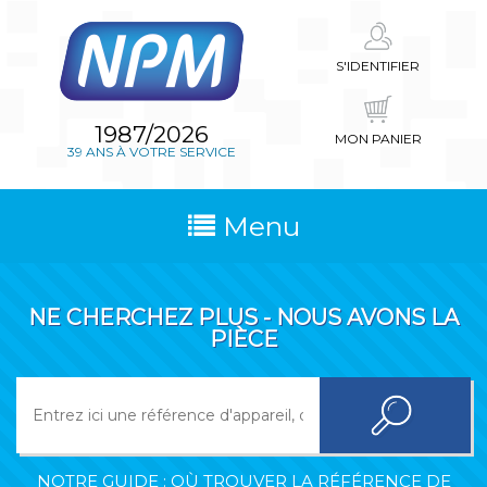
S'IDENTIFIER
1987/2026
MON PANIER
39 ANS À VOTRE SERVICE
Menu
NE CHERCHEZ PLUS - NOUS AVONS LA
PIÈCE
NOTRE GUIDE : OÙ TROUVER LA RÉFÉRENCE DE