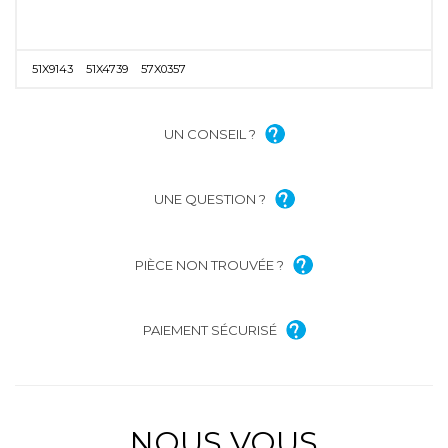
51X9143
51X4739
57X0357
UN CONSEIL ?
UNE QUESTION ?
PIÈCE NON TROUVÉE ?
PAIEMENT SÉCURISÉ
NOUS VOUS