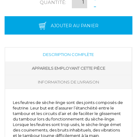
QUANTITÉ:
-
AJOUTER AU PANIER
DESCRIPTION COMPLÈTE
APPAREILS EMPLOYANT CETTE PIÈCE
INFORMATIONS DE LIVRAISON
Les feutres de sèche-linge sont des joints composés de
feutrine. Leur but est d’assurer l’étanchéité entre le
tambour et les circuits d’air et de faciliter le glissement
du tambour lors du fonctionnement du sèche-linge.
Lorsque les feutres sont trop usés, le sèche-linge émet
des couinements, des bruits inhabituels, des vibrations
et le tambour tourne difficilement à la main.