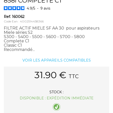
858i COMPLETE C1
4.9
/
5
-
9
avis
Ref.
160062
Code Ean : 4002514458366
FILTRE ACTIF MIELE SF AA 30 pour aspirateurs
Miele séries S2
S300 - S400 - S500 - S600 - S700 - S800
Complete C1
Classic C1
Recommandé...
VOIR LES APPAREILS COMPATIBLES
31.90
€
TTC
STOCK :
DISPONIBLE : EXPÉDITION IMMÉDIATE