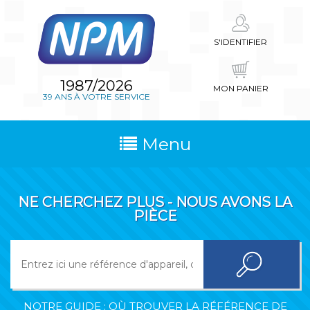
S'IDENTIFIER
1987/2026
MON PANIER
39 ANS À VOTRE SERVICE
Menu
NE CHERCHEZ PLUS - NOUS AVONS LA
PIÈCE
NOTRE GUIDE : OÙ TROUVER LA RÉFÉRENCE DE