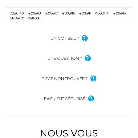
7226140
4306918
4306917
4306916
4306911
4306914
4306915
SF-AA30
9616080
UN CONSEIL ?
UNE QUESTION ?
PIÈCE NON TROUVÉE ?
PAIEMENT SÉCURISÉ
NOUS VOUS