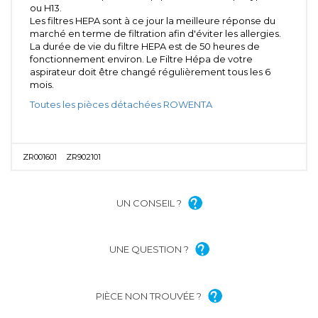
ou H13.
Les filtres HEPA sont à ce jour la meilleure réponse du
marché en terme de filtration afin d'éviter les allergies.
La durée de vie du filtre HEPA est de 50 heures de
fonctionnement environ. Le Filtre Hépa de votre
aspirateur doit être changé régulièrement tous les 6
mois.
Toutes les pièces détachées ROWENTA
ZR001601
ZR902101
UN CONSEIL ?
UNE QUESTION ?
PIÈCE NON TROUVÉE ?