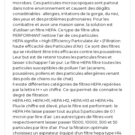
microbes. Ces particules microscopiques sont partout
dans notre environnement et causent des dégâts
considérables : allergies, irritations de la gorge, du nez,
des yeux et des problèmes pulmonaires. Pour les
combattre et avoir une maison saine, la solution est
d’utiliser un filtre HEPA. Ce type de filtre ultra
PERFORMANT nettoie l’air de ces particules.
HEPA signifie « High Efficiency Particulate Air » (Filtration
haute efficacité des Particules d’Air). Ce sont des filtres
qui se révèlent être très efficaces contre les poussières.
Leur but est de retenir toutes les particules fines et
laisser s’échapper l’air pur. Le filtre HEPA filtre toutes les
particules susceptibles de polluer l’air (acariens,
poussières, pollens et des particules allergènes venant
des poils de chiens ou de chat).
Il existe différentes catégories de filtres HEPA repérées
par la lettre H + un chiffre. Ce qui permet de connaitre le
degré de filtration.
HEPA H10, HEPA H11, HEPA H12, HEPA H13 et HEPA H14.
Plus le chiffre est élevé, plus le filtre est performant- le
HEPA H14 laisse passer tout au plus 5 particules de 0.1
micron par litre d’air. Les autres types de filtres vont
respectivement laisser passer 15000, 10000, 500 et 50
particules par litre d'air. Pour la filtration optimale
choisissez un aspirateur équipé d'un filtre hepa type H14