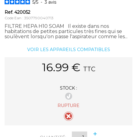
5
/
5
-
3
avis
Ref.
420052
Code Ean : 3507790040713
FILTRE HEPA H10 SOAM Il existe dans nos
habitations de petites particules très fines qui se
soulèvent lorsqu'on passe l'aspirateur comme les...
VOIR LES APPAREILS COMPATIBLES
16.99
€
TTC
STOCK :
RUPTURE
+