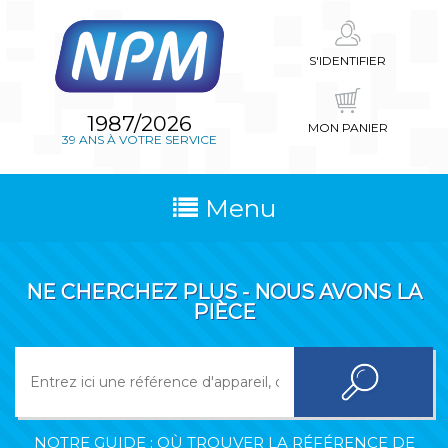
S'IDENTIFIER
1987/2026
MON PANIER
39 ANS À VOTRE SERVICE
Menu
NE CHERCHEZ PLUS - NOUS AVONS LA
PIÈCE
NOTRE GUIDE : OÙ TROUVER LA RÉFÉRENCE DE