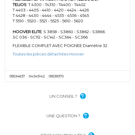
TELIOS
T 4300 - T4310 - T4400 - T4402
T 4403 - 4405 - 4410 - 4420 - 4424 - 4426
T 4428 - 4430 - 4444 - 4535 - 4536 - 4545
T 5510 - 5520 - 5521 - 5525 - 5610 - 5620
HOOVER ELITE
S 3858 - S3860 - S3862 - S3866
SC 036 - SC112 - SC142 - SC364 - SC366
FLEXIBLE COMPLET AVEC POIGNEE Diamètre 32
Toutes les pièces détachées Hoover
09534637
04345142
09539370
UN CONSEIL ?
UNE QUESTION ?