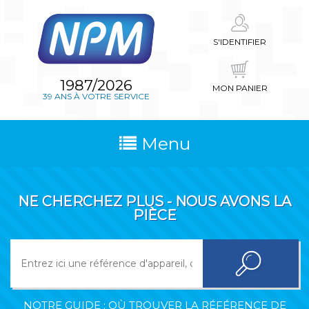
S'IDENTIFIER
1987/2026
MON PANIER
39 ANS À VOTRE SERVICE
Menu
NE CHERCHEZ PLUS - NOUS AVONS LA
PIÈCE
NOTRE GUIDE : OÙ TROUVER LA RÉFÉRENCE DE