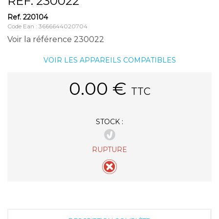
REF. 230022
Ref.
220104
Code Ean : 3666644020704
Voir la référence 230022
VOIR LES APPAREILS COMPATIBLES
0.00
€
TTC
STOCK :
RUPTURE