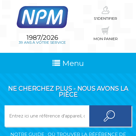
S'IDENTIFIER
1987/2026
MON PANIER
39 ANS À VOTRE SERVICE
Menu
NE CHERCHEZ PLUS - NOUS AVONS LA
PIÈCE
NOTRE GUIDE : OÙ TROUVER LA RÉFÉRENCE DE