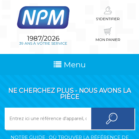
S'IDENTIFIER
1987/2026
MON PANIER
39 ANS À VOTRE SERVICE
Menu
NE CHERCHEZ PLUS - NOUS AVONS LA
PIÈCE
NOTRE GUIDE : OÙ TROUVER LA RÉFÉRENCE DE