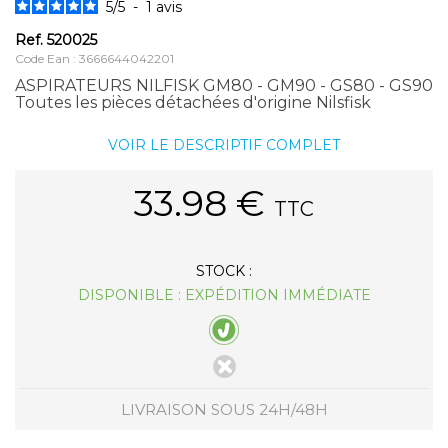
5
/
5
-
1
avis
Ref.
520025
Code Ean : 3666644042201
ASPIRATEURS NILFISK GM80 - GM90 - GS80 - GS90
Toutes les pièces détachées d'origine Nilsfisk
VOIR LE DESCRIPTIF COMPLET
33.98
€
TTC
STOCK :
DISPONIBLE : EXPÉDITION IMMÉDIATE
LIVRAISON SOUS 24H/48H