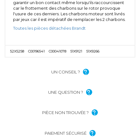
garantir un bon contact même lorsqu'ils raccourcissent
car le frottement des charbons sur le rotor provoque
l'usure de ces derniers. Les charbons moteur sont livrés
par jeux car il est impératif de remplacer les 2 charbons.
Toutes les pièces détachées Brandt
52X5258
C00196541
C00041078
51X9121
51X9266
UN CONSEIL ?
UNE QUESTION ?
PIÈCE NON TROUVÉE ?
PAIEMENT SÉCURISÉ