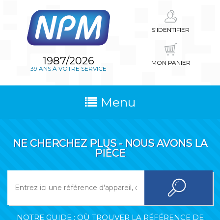
S'IDENTIFIER
1987/2026
MON PANIER
39 ANS À VOTRE SERVICE
Menu
NE CHERCHEZ PLUS - NOUS AVONS LA
PIÈCE
NOTRE GUIDE : OÙ TROUVER LA RÉFÉRENCE DE