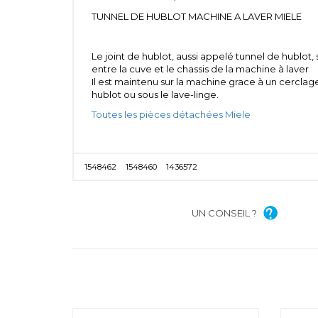
TUNNEL DE HUBLOT MACHINE A LAVER MIELE
Le joint de hublot, aussi appelé tunnel de hubl
entre la cuve et le chassis de la machine à laver
Il est maintenu sur la machine grace à un cerclage
hublot ou sous le lave-linge.
Toutes les pièces détachées Miele
1548462
1548460
1436572
UN CONSEIL ?