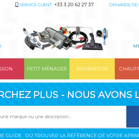
+33 3 20 62 27 37
SERVICE CLIENT :
DEMANDE DE 
r
M
SSON
PETIT MÉNAGER
ASPIRATEUR
CHAUF
RCHEZ PLUS - NOUS AVONS L
E GUIDE : OÙ TROUVER LA RÉFÉRENCE DE VOTRE APPAR