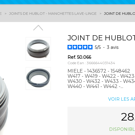
E
JOINTS DE HUBLOT - MANCHETTES LAVE-LINGE
JOINT DE HUBLO
JOINT DE HUBLOT
5
/
5
-
3
avis
Ref.
50.066
Code Ean : 3666644031434
MIELE - 1436572 - 1548462
W417 - W419 - W422 - W423
W430 - W432 - W433 - W434
W440 - W441 - W442 -...
VOIR LES 
28
DISPONIBL