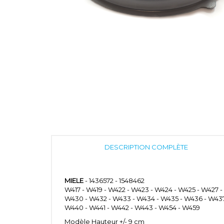
DESCRIPTION COMPLÈTE
MIELE
- 1436572 - 1548462
W417 - W419 - W422 - W423 - W424 - W425 - W427 
W430 - W432 - W433 - W434 - W435 - W436 - W43
W440 - W441 - W442 - W443 - W454 - W459
Modèle Hauteur +/- 9 cm