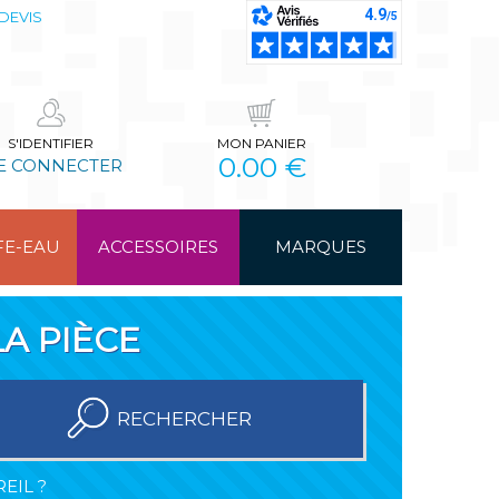
DEVIS
S'IDENTIFIER
MON PANIER
0.00 €
E CONNECTER
FE-EAU
ACCESSOIRES
MARQUES
A PIÈCE
RECHERCHER
EIL ?