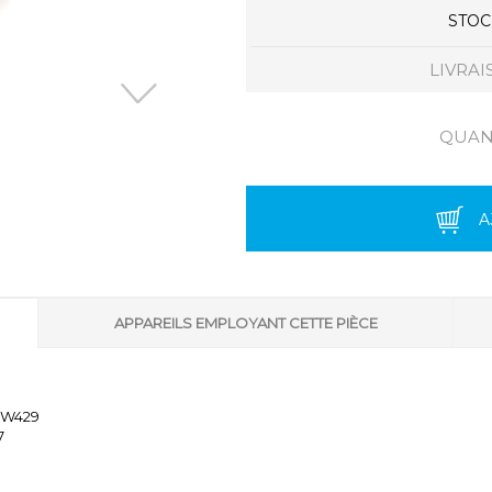
STOCK
LIVRAI
QUANT
A
APPAREILS EMPLOYANT CETTE PIÈCE
- W429
7