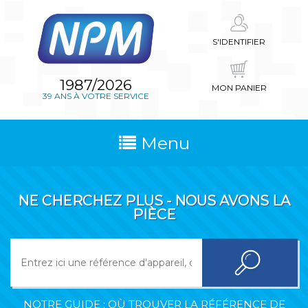
S'IDENTIFIER
1987/2026
MON PANIER
39 ANS À VOTRE SERVICE
Menu
NE CHERCHEZ PLUS - NOUS AVONS LA
PIÈCE
NOTRE GUIDE : OÙ TROUVER LA RÉFÉRENCE DE