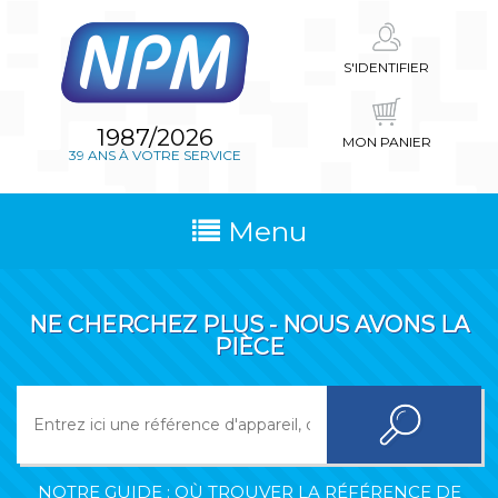
S'IDENTIFIER
1987/2026
MON PANIER
39 ANS À VOTRE SERVICE
Menu
NE CHERCHEZ PLUS - NOUS AVONS LA
PIÈCE
NOTRE GUIDE : OÙ TROUVER LA RÉFÉRENCE DE