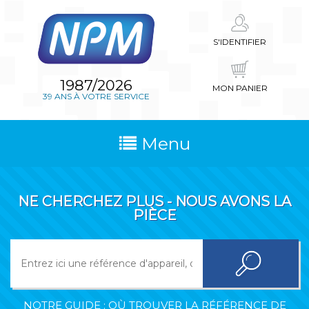
S'IDENTIFIER
1987/2026
MON PANIER
39 ANS À VOTRE SERVICE
Menu
NE CHERCHEZ PLUS - NOUS AVONS LA
PIÈCE
NOTRE GUIDE : OÙ TROUVER LA RÉFÉRENCE DE