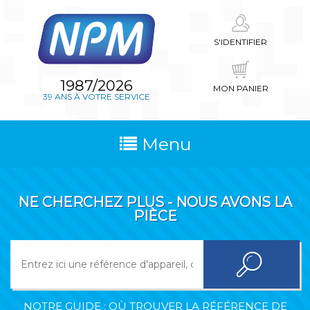
S'IDENTIFIER
1987/2026
MON PANIER
39 ANS À VOTRE SERVICE
Menu
NE CHERCHEZ PLUS - NOUS AVONS LA
PIÈCE
NOTRE GUIDE : OÙ TROUVER LA RÉFÉRENCE DE