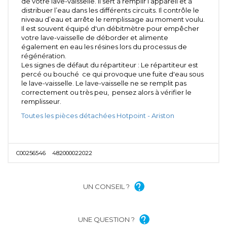
de votre lave-vaisselle. Il sert à remplir l’appareil et à
distribuer l’eau dans les différents circuits. Il contrôle le
niveau d’eau et arrête le remplissage au moment voulu.
Il est souvent équipé d'un débitmètre pour empêcher
votre lave-vaisselle de déborder et alimente
également en eau les résines lors du processus de
régénération.
Les signes de défaut du répartiteur : Le répartiteur est
percé ou bouché ce qui provoque une fuite d'eau sous
le lave-vaisselle. Le lave-vaisselle ne se remplit pas
correctement ou très peu, pensez alors à vérifier le
remplisseur.
Toutes les pièces détachées Hotpoint - Ariston
C00256546
482000022022
UN CONSEIL ?
UNE QUESTION ?