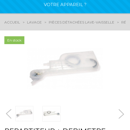
VOTRE APPAREIL ?
ACCUEIL
LAVAGE
PIÈCES DÉTACHÉES LAVE-VAISSELLE
RÉPA
En stock