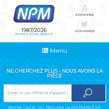
S'IDENTIFIER
1987/2026
MON PANIER
39 ANS À VOTRE SERVICE
Menu
NE CHERCHEZ PLUS - NOUS AVONS LA
PIÈCE
NOTRE GUIDE : OÙ TROUVER LA RÉFÉRENCE DE