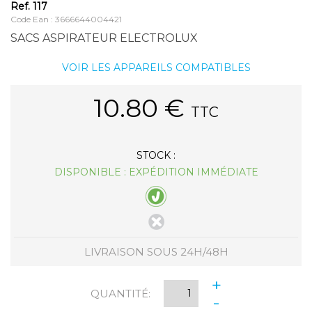
Ref.
117
Code Ean : 3666644004421
SACS ASPIRATEUR ELECTROLUX
VOIR LES APPAREILS COMPATIBLES
10.80
€
TTC
STOCK :
DISPONIBLE : EXPÉDITION IMMÉDIATE
LIVRAISON SOUS 24H/48H
+
QUANTITÉ:
-