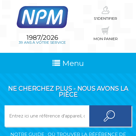
S'IDENTIFIER
1987/2026
MON PANIER
39 ANS À VOTRE SERVICE
Menu
NE CHERCHEZ PLUS - NOUS AVONS LA
PIÈCE
NOTRE GUIDE : OÙ TROUVER LA RÉFÉRENCE DE