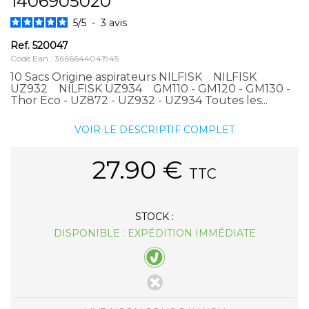
1406905020
5
/
5
-
3
avis
Ref.
520047
Code Ean : 3666644041945
10 Sacs Origine aspirateurs NILFISK NILFISK
UZ932 NILFISK UZ934 GM110 - GM120 - GM130 -
Thor Eco - UZ872 - UZ932 - UZ934 Toutes les...
VOIR LE DESCRIPTIF COMPLET
27.90
€
TTC
STOCK :
DISPONIBLE : EXPÉDITION IMMÉDIATE