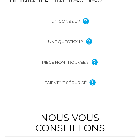
H10
09510074
HO14
HO140
09178427
9178427
UN CONSEIL ?
UNE QUESTION ?
PIÈCE NON TROUVÉE ?
PAIEMENT SÉCURISÉ
NOUS VOUS
CONSEILLONS