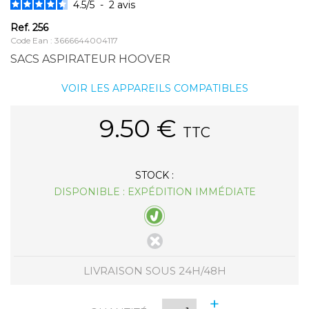
4.5
/
5
-
2
avis
Ref.
256
Code Ean : 3666644004117
SACS ASPIRATEUR HOOVER
VOIR LES APPAREILS COMPATIBLES
9.50
€
TTC
STOCK :
DISPONIBLE : EXPÉDITION IMMÉDIATE
LIVRAISON SOUS 24H/48H
+