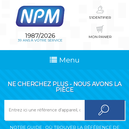
S'IDENTIFIER
1987/2026
MON PANIER
39 ANS À VOTRE SERVICE
Menu
NE CHERCHEZ PLUS - NOUS AVONS LA
PIÈCE
NOTRE GUIDE : OÙ TROUVER LA RÉFÉRENCE DE