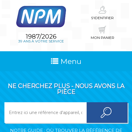
S'IDENTIFIER
1987/2026
MON PANIER
39 ANS À VOTRE SERVICE
Menu
NE CHERCHEZ PLUS - NOUS AVONS LA
PIÈCE
NOTRE GUIDE : OÙ TROUVER LA RÉFÉRENCE DE