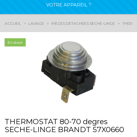
VOTRE APPAREIL ?
ACCUEIL
LAVAGE
PIÈCES DÉTACHÉES SÈCHE-LINGE
THERMO
En stock
THERMOSTAT 80-70 degres
SECHE-LINGE BRANDT 57X0660