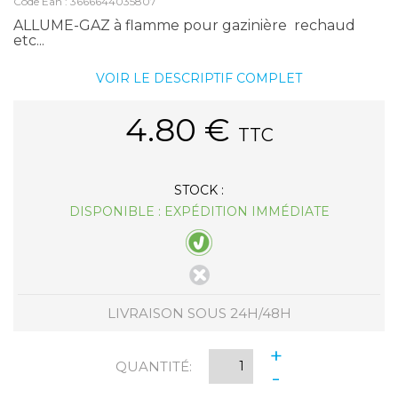
Code Ean : 3666644035807
ALLUME-GAZ à flamme pour gazinière rechaud
etc...
VOIR LE DESCRIPTIF COMPLET
4.80
€
TTC
STOCK :
DISPONIBLE : EXPÉDITION IMMÉDIATE
LIVRAISON SOUS 24H/48H
+
QUANTITÉ:
-