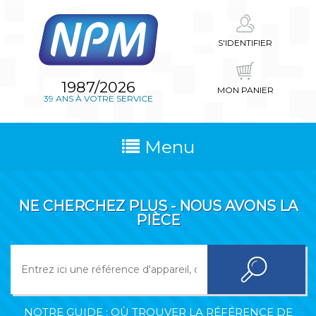
S'IDENTIFIER
1987/2026
MON PANIER
39 ANS À VOTRE SERVICE
Menu
NE CHERCHEZ PLUS - NOUS AVONS LA
PIÈCE
NOTRE GUIDE : OÙ TROUVER LA RÉFÉRENCE DE