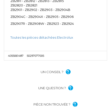
ZB2811 - ZB2812 - ZB2813 - ZB2815
ZB2820 - ZB2821
ZB2901 - ZB2902 - ZB2903 - ZB2904B
ZB2904C - ZB2904X - ZB2905 - ZB2906
ZB2907R - ZB2908W - ZB2923 - ZB2924
Toutes les pièces détachées Electrolux
4055061487
50297077005
UN CONSEIL ?
UNE QUESTION ?
PIÈCE NON TROUVÉE ?