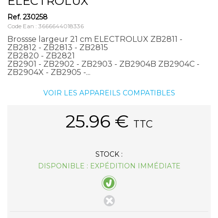
ELECTROLUX
Ref.
230258
Code Ean : 3666644018336
Brossse largeur 21 cm ELECTROLUX ZB2811 -
ZB2812 - ZB2813 - ZB2815
ZB2820 - ZB2821
ZB2901 - ZB2902 - ZB2903 - ZB2904B ZB2904C -
ZB2904X - ZB2905 -...
VOIR LES APPAREILS COMPATIBLES
25.96
€
TTC
STOCK :
DISPONIBLE : EXPÉDITION IMMÉDIATE