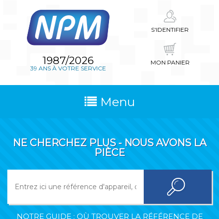
S'IDENTIFIER
1987/2026
MON PANIER
39 ANS À VOTRE SERVICE
Menu
NE CHERCHEZ PLUS - NOUS AVONS LA
PIÈCE
NOTRE GUIDE : OÙ TROUVER LA RÉFÉRENCE DE