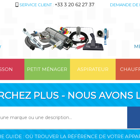
+33 3 20 62 27 37
SERVICE CLIENT :
DEMANDE DE 
r
M
SSON
PETIT MÉNAGER
ASPIRATEUR
CHAUF
RCHEZ PLUS - NOUS AVONS L
E GUIDE : OÙ TROUVER LA RÉFÉRENCE DE VOTRE APPAR