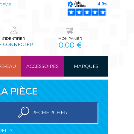
DEVIS
S'IDENTIFIER
MON PANIER
0.00 €
E CONNECTER
FE-EAU
ACCESSOIRES
MARQUES
A PIÈCE
RECHERCHER
EIL ?