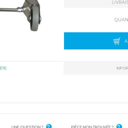
LIVRAI
QUANT
A
ÈTE
INFOR
UNE QUESTION ?
PIÈCE NON TROUVÉE ?