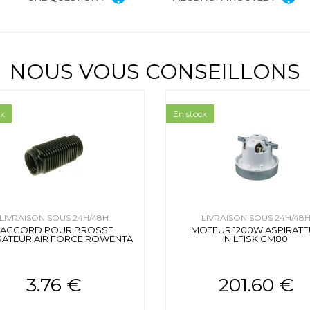
NOUS VOUS CONSEILLONS
ck
En stock
LIVRAISON SOUS 24H/48H
LIVRAISON SOUS 24H/48
RACCORD POUR BROSSE
MOTEUR 1200W ASPIRAT
RATEUR AIR FORCE ROWENTA
NILFISK GM80
3.76 €
201.60 €