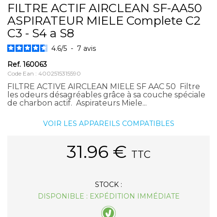
FILTRE ACTIF AIRCLEAN SF-AA50
ASPIRATEUR MIELE Complete C2
C3 - S4 a S8
4.6
/
5
-
7
avis
Ref.
160063
Code Ean : 4002515315590
FILTRE ACTIVE AIRCLEAN MIELE SF AAC 50 Filtre
les odeurs désagréables grâce à sa couche spéciale
de charbon actif. Aspirateurs Miele...
VOIR LES APPAREILS COMPATIBLES
31.96
€
TTC
STOCK :
DISPONIBLE : EXPÉDITION IMMÉDIATE