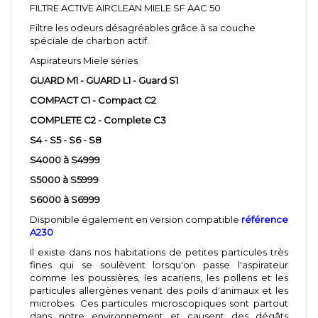
FILTRE ACTIVE AIRCLEAN MIELE SF AAC 50
Filtre les odeurs désagréables grâce à sa couche
spéciale de charbon actif.
Aspirateurs Miele séries
GUARD M1 - GUARD L1 - Guard S1
COMPACT C1 - Compact C2
COMPLETE C2 - Complete C3
S4 - S5 - S6 - S8
S4000 à S4999
S5000 à S5999
S6000 à S6999
Disponible également en version compatible
référence
A230
Il existe dans nos habitations de petites particules très
fines qui se soulèvent lorsqu'on passe l'aspirateur
comme les poussières, les acariens, les pollens et les
particules allergènes venant des poils d'animaux et les
microbes. Ces particules microscopiques sont partout
dans notre environnement et causent des dégâts