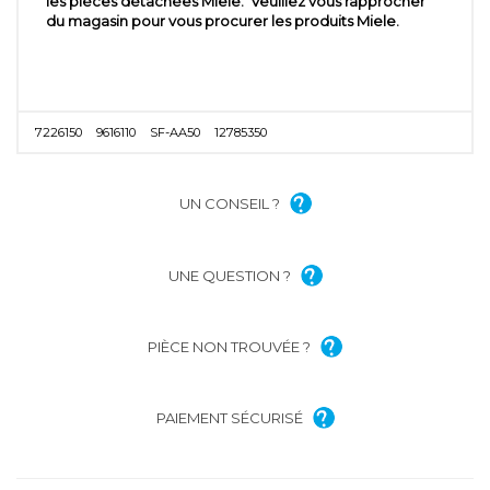
les pièces détachées Miele. Veuillez vous rapprocher
du magasin pour vous procurer les produits Miele.
7226150
9616110
SF-AA50
12785350
UN CONSEIL ?
UNE QUESTION ?
PIÈCE NON TROUVÉE ?
PAIEMENT SÉCURISÉ