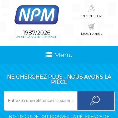
S'IDENTIFIER
1987/2026
MON PANIER
39 ANS À VOTRE SERVICE
Menu
NE CHERCHEZ PLUS - NOUS AVONS LA
PIÈCE
NOTRE GUIDE : OÙ TROUVER LA RÉFÉRENCE DE