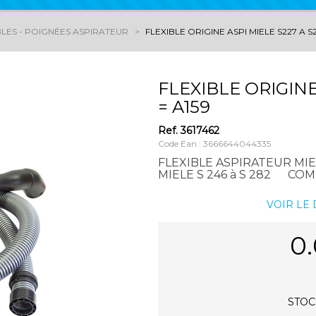
BLES - POIGNÉES ASPIRATEUR
FLEXIBLE ORIGINE ASPI MIELE S227 A S2
FLEXIBLE ORIGINE
= A159
Ref.
3617462
Code Ean : 3666644044335
FLEXIBLE ASPIRATEUR MI
MIELE S 246 à S 282 C
VOIR LE
0
STOCK