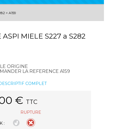
82 = A159
 ASPI MIELE S227 a S282
ELE ORIGINE
OMMANDER LA REFERENCE A159
 DESCRIPTIF COMPLET
.00
€
TTC
RUPTURE
 :