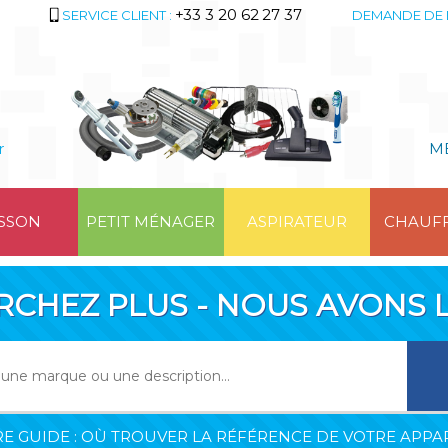
+33 3 20 62 27 37
SERVICE CLIENT :
DEMANDE DE 
r
M
SSON
PETIT MÉNAGER
ASPIRATEUR
CHAUF
RCHEZ PLUS - NOUS AVONS L
E GUIDE : OÙ TROUVER LA RÉFÉRENCE DE VOTRE APPAR