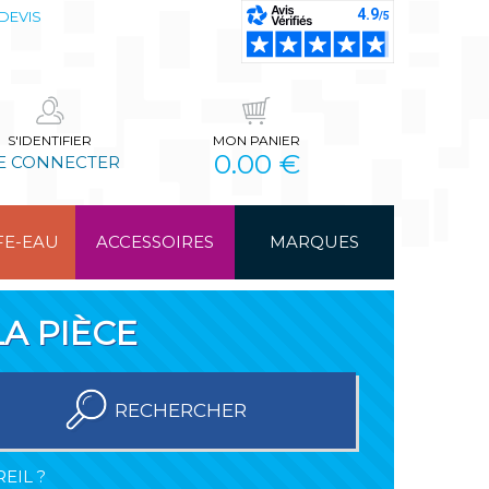
DEVIS
S'IDENTIFIER
MON PANIER
0.00 €
E CONNECTER
FE-EAU
ACCESSOIRES
MARQUES
A PIÈCE
RECHERCHER
EIL ?