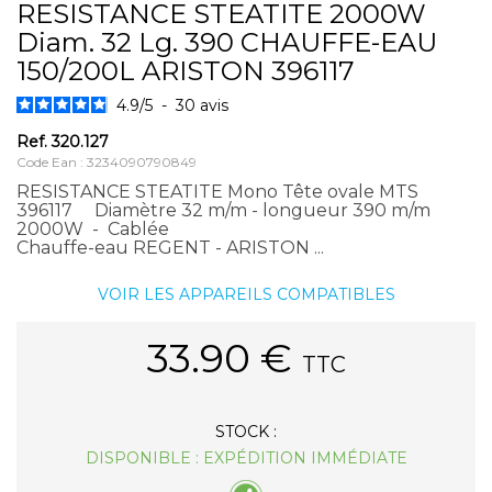
RESISTANCE STEATITE 2000W
Diam. 32 Lg. 390 CHAUFFE-EAU
150/200L ARISTON 396117
4.9
/
5
-
30
avis
Ref.
320.127
Code Ean : 3234090790849
RESISTANCE STEATITE Mono Tête ovale MTS
396117 Diamètre 32 m/m - longueur 390 m/m
2000W - Cablée
Chauffe-eau REGENT - ARISTON ...
VOIR LES APPAREILS COMPATIBLES
33.90
€
TTC
STOCK :
DISPONIBLE : EXPÉDITION IMMÉDIATE