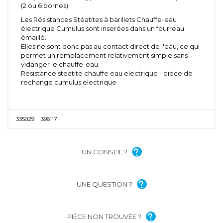
(2 ou 6 bornes)
Les Résistances Stéatites à barillets Chauffe-eau
électrique Cumulus sont inserées dans un fourreau
émaillé.
Elles ne sont donc pas au contact direct de l'eau, ce qui
permet un remplacement relativement simple sans
vidanger le chauffe-eau.
Resistance steatite chauffe eau electrique - piece de
rechange cumulus electrique
335029
396117
UN CONSEIL ?
UNE QUESTION ?
PIÈCE NON TROUVÉE ?