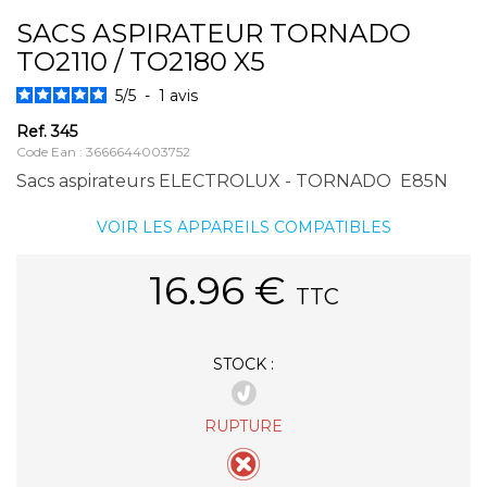
SACS ASPIRATEUR TORNADO
TO2110 / TO2180 X5
5
/
5
-
1
avis
Ref.
345
Code Ean : 3666644003752
Sacs aspirateurs ELECTROLUX - TORNADO E85N
VOIR LES APPAREILS COMPATIBLES
16.96
€
TTC
STOCK :
RUPTURE