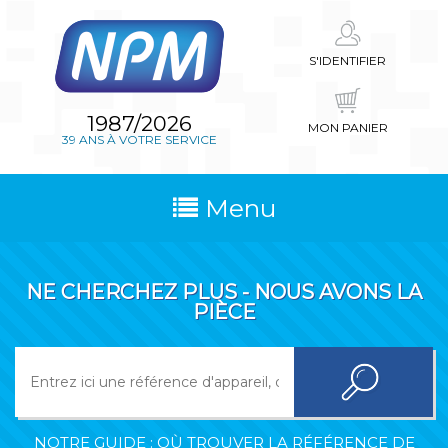
S'IDENTIFIER
1987/2026
MON PANIER
39 ANS À VOTRE SERVICE
Menu
NE CHERCHEZ PLUS - NOUS AVONS LA
PIÈCE
NOTRE GUIDE : OÙ TROUVER LA RÉFÉRENCE DE